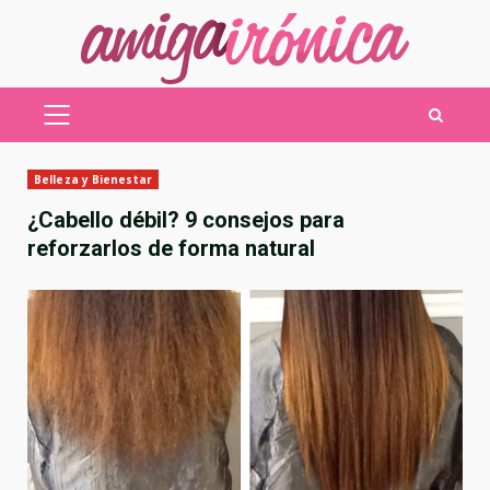
Saltar
al
contenido
MENÚ
PRINCIPAL
Belleza y Bienestar
¿Cabello débil? 9 consejos para
reforzarlos de forma natural