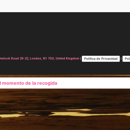
Política de Privacidad
Pol
lock Road 20-22, London, N1 7GU, United Kingdom |
|
el momento de la recogida
SUS OPCIONES DE PRIVAC