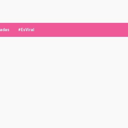
ladas
#EsViral