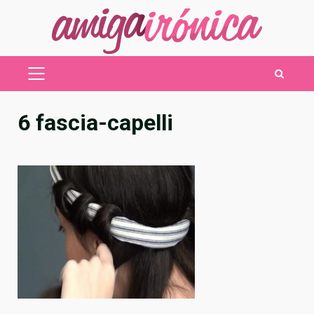
Saltar
al
contenido
MENÚ
PRINCIPAL
6 fascia-capelli